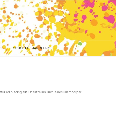
G
GESICHT BEHANDLUNG
r adipiscing elit. Ut elit tellus, luctus nec ullamcorper