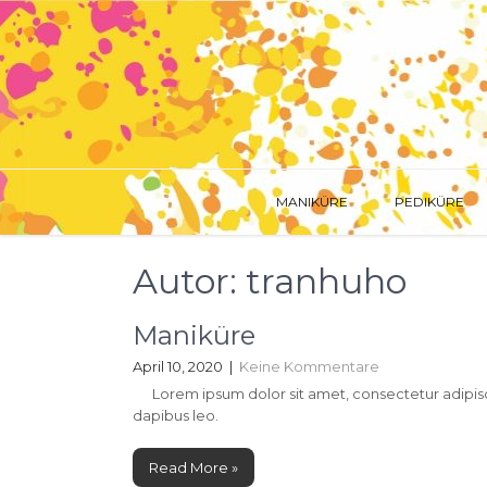
Skip
to
content
NAGELSTUDIO IN K
MANIKÜRE
PEDIKÜRE
Autor:
tranhuho
Maniküre
April 10, 2020
|
Keine Kommentare
Lorem ipsum dolor sit amet, consectetur adipiscing 
dapibus leo.
Read More »